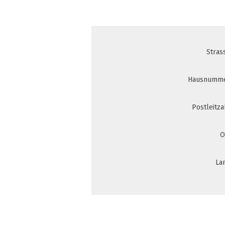
Stras
Hausnumme
Postleitza
O
La