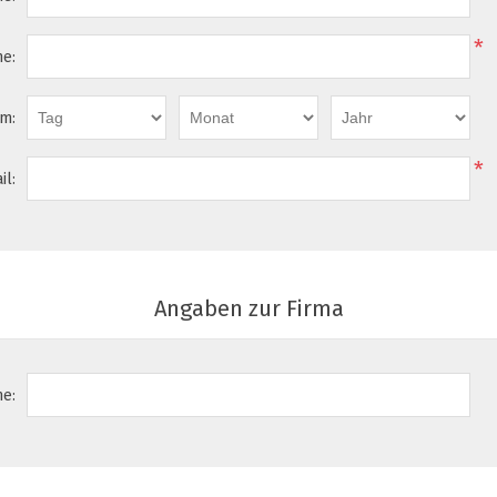
*
e:
m:
*
il:
Angaben zur Firma
e: